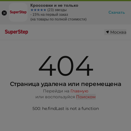
Кроссовки и не только
☆☆☆☆☆
★★★★★
(23) звезды
Скачать
- 15% на первый заказ
(на товары по полной стоимости)
Москва
404
Страница удалена или перемещена
Перейди на
Главную
или воспользуйся
Поиском
500: he.findLast is not a function