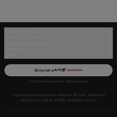
Всё о заказе
Сервис и помощь
Юридический раздел
Бренды
О нас
Вступай в
Условия бонусной программы
SuperStep Headquarter: Ataşehir Bulvarı, Metropol
İstanbul, C-2 Blok, 34758, İstanbul, Türkiye