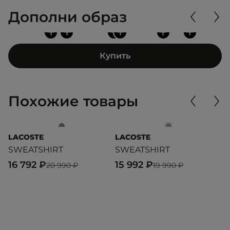
Дополни образ
+
+
+
+
+
+
Купить
Похожие товары
LACOSTE
LACOSTE
L
SWEATSHIRT
SWEATSHIRT
C
16 792 ₽
15 992 ₽
1
20 990 ₽
19 990 ₽