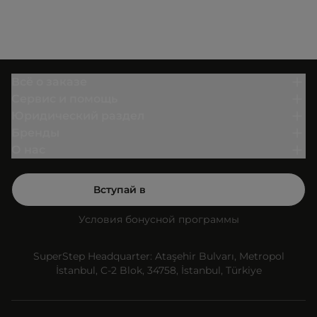
Всё о заказе
Сервис и помощь
Юридический раздел
Бренды
О нас
Вступай в
Условия бонусной программы
SuperStep Headquarter: Ataşehir Bulvarı, Metropol
İstanbul, C-2 Blok, 34758, İstanbul, Türkiye