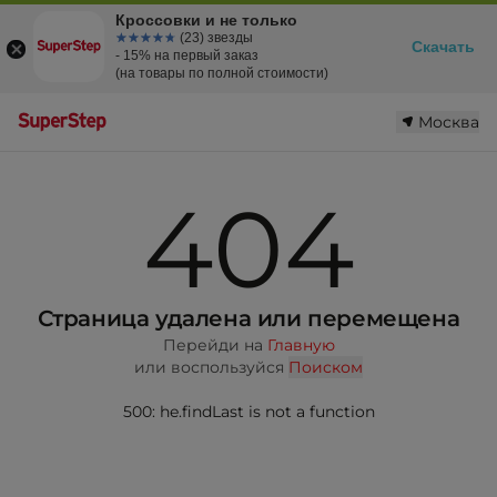
Кроссовки и не только
☆☆☆☆☆
★★★★★
(23) звезды
Скачать
- 15% на первый заказ
(на товары по полной стоимости)
Москва
404
Страница удалена или перемещена
Перейди на
Главную
или воспользуйся
Поиском
500: he.findLast is not a function