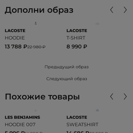
Дополни образ
LACOSTE
LACOSTE
L
HOODIE
T-SHIRT
T
13 788 ₽
8 990 ₽
1
22 980 ₽
Предыдущий образ
Следующий образ
Похожие товары
LES BENJAMINS
LACOSTE
L
HOODIE 007
SWEATSHIRT
S