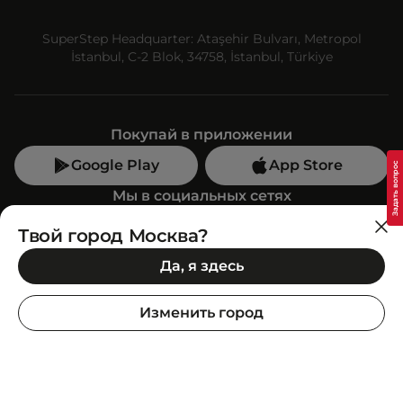
SuperStep Headquarter: Ataşehir Bulvarı, Metropol
İstanbul, C-2 Blok, 34758, İstanbul, Türkiye
Покупай в приложении
Google Play
App Store
Мы в социальных сетях
Твой город Москва?
Позвони нам
Да, я здесь
+7 (499) 350-55-33
C 10:00 до 19:00
Изменить город
SuperStep-бот