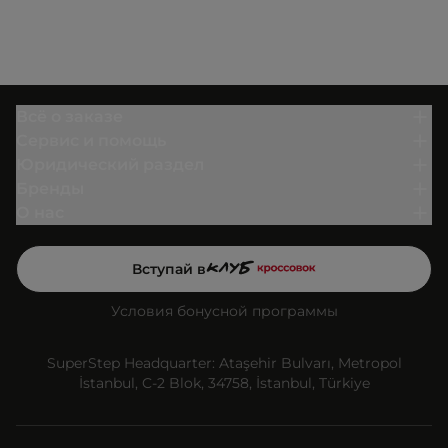
Всё о заказе
Сервис и помощь
Юридический раздел
Бренды
О нас
Вступай в
Условия бонусной программы
SuperStep Headquarter: Ataşehir Bulvarı, Metropol
İstanbul, C-2 Blok, 34758, İstanbul, Türkiye