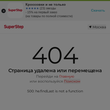
Кроссовки и не только
☆☆☆☆☆
★★★★★
(23) звезды
Скачать
- 15% на первый заказ
(на товары по полной стоимости)
Москва
404
Страница удалена или перемещена
Перейди на
Главную
или воспользуйся
Поиском
500: he.findLast is not a function