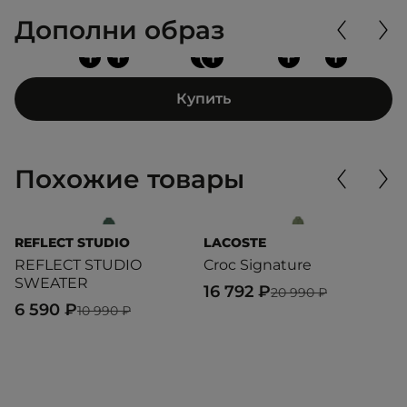
Дополни образ
+
+
+
+
+
+
Купить
Похожие товары
REFLECT STUDIO
LACOSTE
L
REFLECT STUDIO
Croc Signature
S
SWEATER
16 792 ₽
1
20 990 ₽
6 590 ₽
10 990 ₽