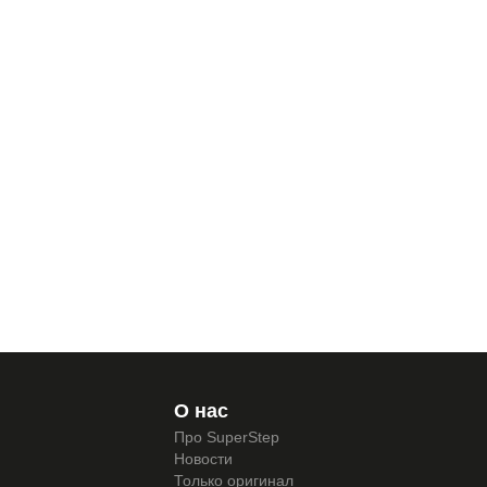
О нас
Про SuperStep
Новости
Только оригинал