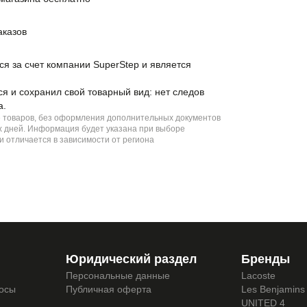
аказов
ся за счет компании SuperStep и является
ся и сохранил свой товарный вид: нет следов
а.
е товаров, без оформления дополнительных документов
чих дней. Информация будет указана при выборе
и отличается в зависимости от региона
Юридический раздел
Бренды
Персональные данные
Lacoste
росы
Публичная оферта
Les Benjamins
UNITED 4