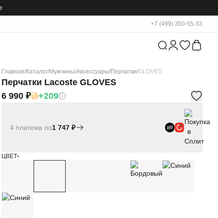
е
+7 (499) 350-55-33
Главная
/
Каталог
/
Мужчины
/
Аксессуары
/
Перчатки
/
GLOVES
Перчатки Lacoste GLOVES
6 990 ₽
+209
4 платежа по
1 747 ₽
ЦВЕТ