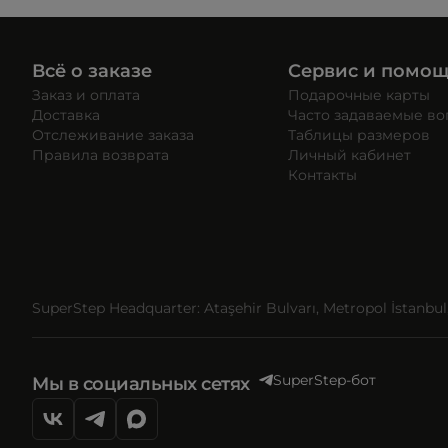
Всё о заказе
Сервис и помо
Заказ и оплата
Подарочные карты
Доставка
Часто задаваемые в
Отслеживание заказа
Таблицы размеров
Правила возврата
Личный кабинет
Контакты
SuperStep Headquarter: Ataşehir Bulvarı, Metropol İstanbul, 
SuperStep-бот
Мы в социальных сетях