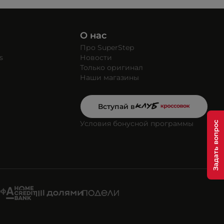
О нас
Про SuperStep
s
Новости
Только оригинал
Наши магазины
Вступай в
Условия бонусной программы