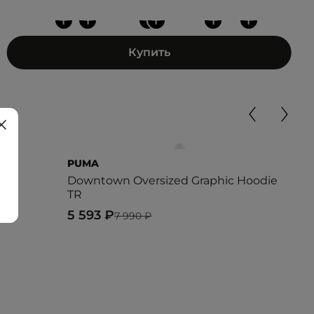
+
+
+
+
+
+
Купить
PUMA
LAC
Downtown Oversized Graphic Hoodie
HO
TR
11 
5 593 ₽
7 990 ₽