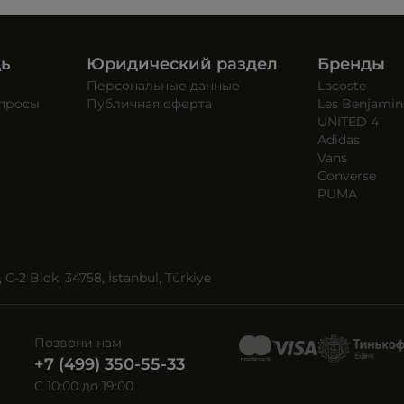
щь
Юридический раздел
Бренды
Персональные данные
Lacoste
опросы
Публичная оферта
Les Benjamin
UNITED 4
Adidas
Vans
Converse
PUMA
C-2 Blok, 34758, İstanbul, Türkiye
Позвони нам
+7 (499) 350-55-33
C 10:00 до 19:00