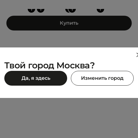
+
+
+
+
+
Купить
Твой город Москва?
LACOSTE
Да, я здесь
Изменить город
ials
Croc Signature
15 992 ₽
19 990 ₽