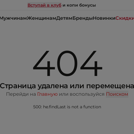
Вступай в клуб
и копи бонусы
Мужчинам
Женщинам
Детям
Бренды
Новинки
Скидк
404
Страница удалена или перемещен
Перейди на
Главную
или воспользуйся
Поиском
500: he.findLast is not a function