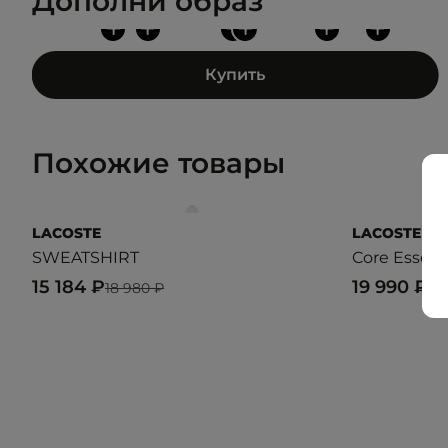
Дополни образ
+
+
+
+
+
+
Купить
Похожие товары
LACOSTE
LACOSTE
SWEATSHIRT
Core Essent
15 184 ₽
19 990 ₽
18 980 ₽