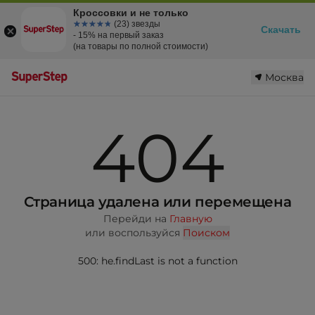
Кроссовки и не только
☆☆☆☆☆
★★★★★
(23) звезды
Скачать
- 15% на первый заказ
(на товары по полной стоимости)
Москва
404
Страница удалена или перемещена
Перейди на
Главную
или воспользуйся
Поиском
500: he.findLast is not a function