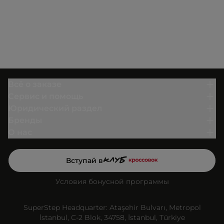
Всё о заказе
Сервис и помощь
Юридический раздел
Бренды
О нас
Вступай в
Условия бонусной программы
SuperStep Headquarter: Ataşehir Bulvarı, Metropol
İstanbul, C-2 Blok, 34758, İstanbul, Türkiye