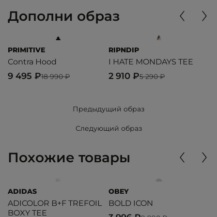
Дополни образ
PRIMITIVE
RIPNDIP
P
Contra Hood
I HATE MONDAYS TEE
C
9 495 ₽
2 910 ₽
8
18 990 ₽
5 290 ₽
Предыдущий образ
Следующий образ
Похожие товары
ADIDAS
OBEY
O
ADICOLOR B+F TREFOIL
BOLD ICON
S
BOXY TEE