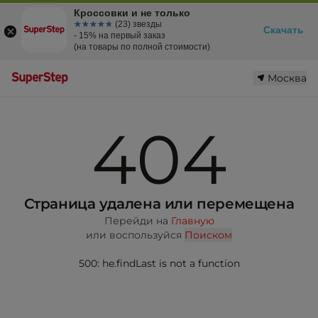
Кроссовки и не только
☆☆☆☆☆
★★★★★
(23) звезды
Скачать
- 15% на первый заказ
(на товары по полной стоимости)
Москва
404
Страница удалена или перемещена
Перейди на
Главную
или воспользуйся
Поиском
500: he.findLast is not a function