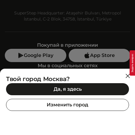
SuperStep Headquarter: Ataşehir Bulvarı, Metropol
İstanbul, C-2 Blok, 34758, İstanbul, Türkiye
Покупай в приложении
Google Play
App Store
Мы в социальных сетях
Твой город Москва?
Позвони нам
Да, я здесь
+7 (499) 350-55-33
C 10:00 до 19:00
Изменить город
SuperStep-бот