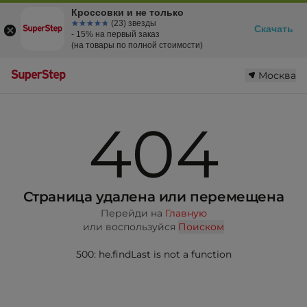
Кроссовки и не только
☆☆☆☆☆
★★★★★
(23) звезды
Скачать
- 15% на первый заказ
(на товары по полной стоимости)
Москва
404
Страница удалена или перемещена
Перейди на
Главную
или воспользуйся
Поиском
500: he.findLast is not a function