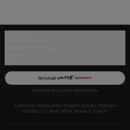
Всё о заказе
Сервис и помощь
Юридический раздел
Бренды
О нас
Вступай в
Условия бонусной программы
SuperStep Headquarter: Ataşehir Bulvarı, Metropol
İstanbul, C-2 Blok, 34758, İstanbul, Türkiye