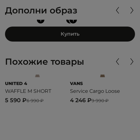
Дополни образ
+
+
+
Купить
Похожие товары
UNITED 4
VANS
U
WAFFLE M SHORT
Service Cargo Loose
S
5 590 ₽
4 246 ₽
4
6 990 ₽
9 990 ₽