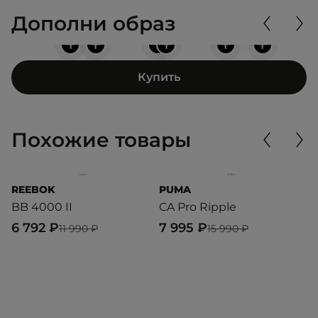
Дополни образ
+
+
+
+
+
+
Купить
Похожие товары
REEBOK
PUMA
P
BB 4000 II
CA Pro Ripple
S
6 792 ₽
7 995 ₽
1
11 990 ₽
15 990 ₽