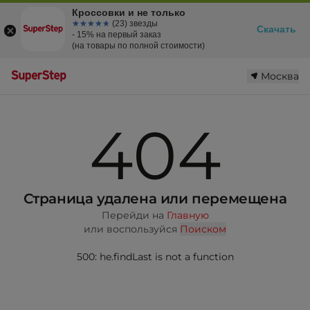
Кроссовки и не только
☆☆☆☆☆
★★★★★
(23) звезды
Скачать
- 15% на первый заказ
(на товары по полной стоимости)
Москва
404
Страница удалена или перемещена
Перейди на
Главную
или воспользуйся
Поиском
500: he.findLast is not a function