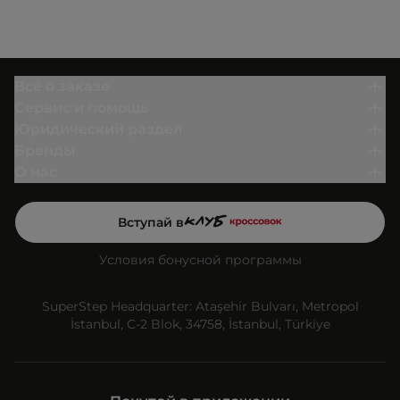
Всё о заказе
Сервис и помощь
Юридический раздел
Бренды
О нас
Вступай в
Условия бонусной программы
SuperStep Headquarter: Ataşehir Bulvarı, Metropol
İstanbul, C-2 Blok, 34758, İstanbul, Türkiye