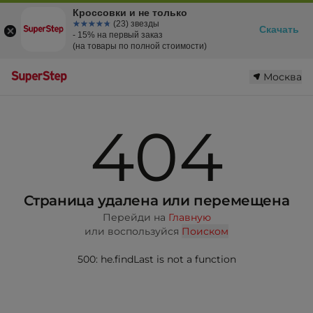
Кроссовки и не только
☆☆☆☆☆
★★★★★
(23) звезды
Скачать
- 15% на первый заказ
(на товары по полной стоимости)
Москва
404
Страница удалена или перемещена
Перейди на
Главную
или воспользуйся
Поиском
500: he.findLast is not a function