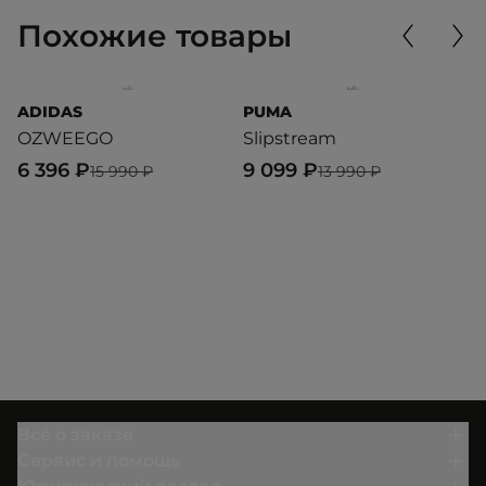
Похожие товары
ADIDAS
PUMA
R
OZWEEGO
Slipstream
Z
6 396 ₽
9 099 ₽
8
15 990 ₽
13 990 ₽
Всё о заказе
Сервис и помощь