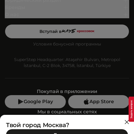
Юридический раздел
Бренды
О нас
Вступай в
Условия бонусной программы
SuperStep Headquarter: Ataşehir Bulvarı, Metropol
İstanbul, C-2 Blok, 34758, İstanbul, Türkiye
Покупай в приложении
Google Play
App Store
Мы в социальных сетях
Твой город Москва?
Позвони нам