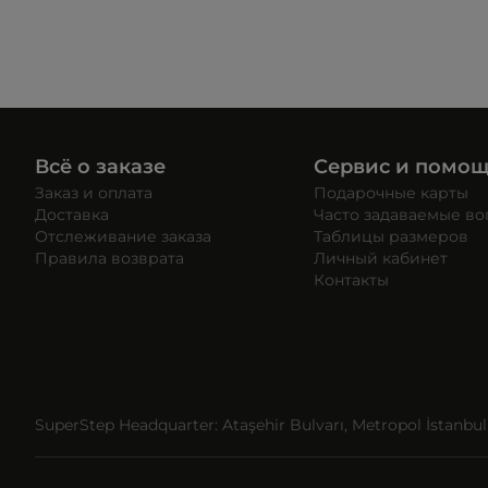
Всё о заказе
Сервис и помо
Заказ и оплата
Подарочные карты
Доставка
Часто задаваемые в
Отслеживание заказа
Таблицы размеров
Правила возврата
Личный кабинет
Контакты
SuperStep Headquarter: Ataşehir Bulvarı, Metropol İstanbul, 