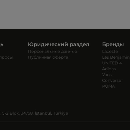
щь
Юридический раздел
Бренды
Персональные данные
Lacoste
опросы
Публичная оферта
Les Benjamin
UNITED 4
Adidas
Vans
Converse
PUMA
C-2 Blok, 34758, İstanbul, Türkiye