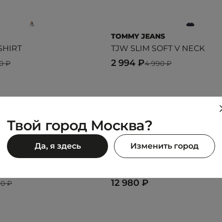
TOMMY JEANS
SHIRT
TJW SLIM SOFT V NECK
2 994 ₽
0 ₽
4 990 ₽
Твой город Москва?
Да, я здесь
Изменить город
LACOSTE
IALS W T-SHIRT
T-SHIRT
12 980 ₽
90 ₽