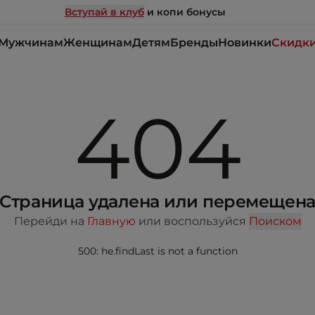
Вступай в клуб
и копи бонусы
Мужчинам
Женщинам
Детям
Бренды
Новинки
Скидк
404
Страница удалена или перемещен
Перейди на
Главную
или воспользуйся
Поиском
500: he.findLast is not a function