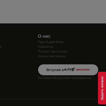
О нас
Про SuperStep
s
Новости
Только оригинал
Наши магазины
Вступай в
Условия бонусной программы