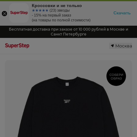
Кроссовки и не только
☆☆☆☆☆
★★★★★
(23) звезды
Скачать
- 15% на первый заказ
(на товары по полной стоимости)
Бесплатная доставка при заказе от 10 000 рублей в Москве и
Санкт Петербурге
Москва
СОБЕРИ
ОБРАЗ