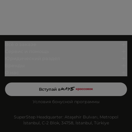
Всё о заказе
Сервис и помощь
Юридический раздел
Бренды
О нас
Вступай в
Условия бонусной программы
SuperStep Headquarter: Ataşehir Bulvarı, Metropol
İstanbul, C-2 Blok, 34758, İstanbul, Türkiye