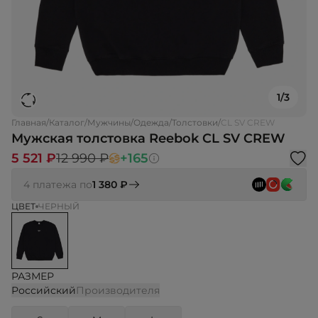
1
/
3
Главная
/
Каталог
/
Мужчины
/
Одежда
/
Толстовки
/
CL SV CREW
Мужская толстовка Reebok CL SV CREW
5 521 ₽
12 990 ₽
+165
4 платежа по
1 380 ₽
ЦВЕТ
ЧЕРНЫЙ
РАЗМЕР
Российский
Производителя