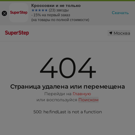
Кроссовки и не только
☆☆☆☆☆
★★★★★
(23) звезды
Скачать
- 15% на первый заказ
(на товары по полной стоимости)
Москва
404
Страница удалена или перемещена
Перейди на
Главную
или воспользуйся
Поиском
500: he.findLast is not a function