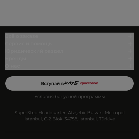
Всё о заказе
Сервис и помощь
Юридический раздел
Бренды
О нас
Вступай в
Условия бонусной программы
SuperStep Headquarter: Ataşehir Bulvarı, Metropol
İstanbul, C-2 Blok, 34758, İstanbul, Türkiye