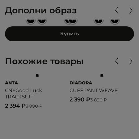
Дополни образ
+
+
+
+
+
+
Купить
Похожие товары
ANTA
DIADORA
R
CNYGood Luck
CUFF PANT WEAVE
R
TRACKSUIT
T
2 390 ₽
3 890 ₽
2 394 ₽
6
3 990 ₽