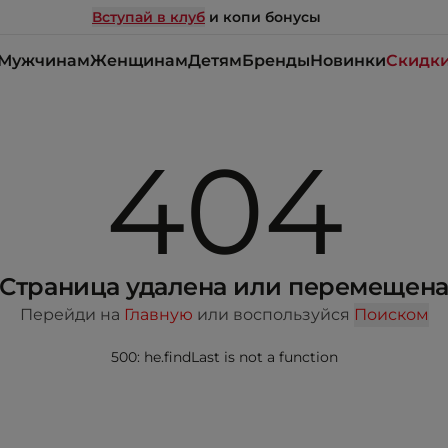
Вступай в клуб
и копи бонусы
Мужчинам
Женщинам
Детям
Бренды
Новинки
Скидк
404
Страница удалена или перемещен
Перейди на
Главную
или воспользуйся
Поиском
500: he.findLast is not a function