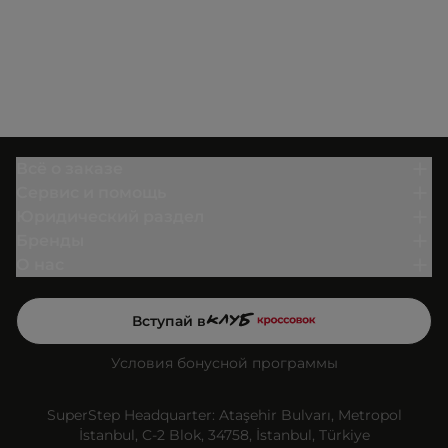
Всё о заказе
Сервис и помощь
Юридический раздел
Бренды
О нас
Вступай в
Условия бонусной программы
SuperStep Headquarter: Ataşehir Bulvarı, Metropol
İstanbul, C-2 Blok, 34758, İstanbul, Türkiye