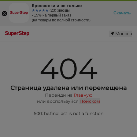
Кроссовки и не только
☆☆☆☆☆
★★★★★
(23) звезды
Скачать
- 15% на первый заказ
(на товары по полной стоимости)
Москва
404
Страница удалена или перемещена
Перейди на
Главную
или воспользуйся
Поиском
500: he.findLast is not a function