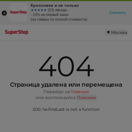
Кроссовки и не только
☆☆☆☆☆
★★★★★
(23) звезды
Скачать
- 15% на первый заказ
(на товары по полной стоимости)
Москва
404
Страница удалена или перемещена
Перейди на
Главную
или воспользуйся
Поиском
500: he.findLast is not a function