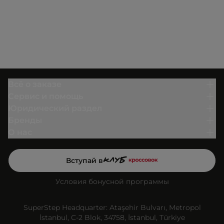
Всё о заказе
Сервис и помощь
Юридический раздел
Бренды
О нас
Вступай в
Условия бонусной программы
SuperStep Headquarter: Ataşehir Bulvarı, Metropol
İstanbul, C-2 Blok, 34758, İstanbul, Türkiye