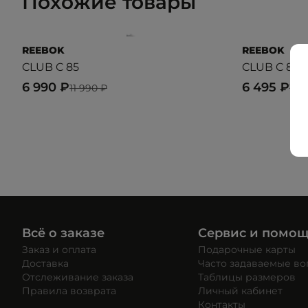
Похожие товары
REEBOK
REEBOK
CLUB C 85
CLUB C 85
6 990 ₽
6 495 ₽
11 990 ₽
12 
Всё о заказе
Сервис и помо
Заказ и оплата
Подарочные карты
Доставка
Часто задаваемые в
Отслеживание заказа
Таблицы размеров
Правила возврата
Личный кабинет
Контакты