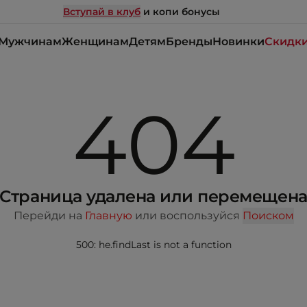
Вступай в клуб
и копи бонусы
Мужчинам
Женщинам
Детям
Бренды
Новинки
Скидк
404
Страница удалена или перемещен
Перейди на
Главную
или воспользуйся
Поиском
500: he.findLast is not a function