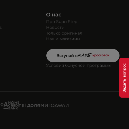
О нас
Про SuperStep
s
Новости
Только оригинал
Наши магазины
Вступай в
Условия бонусной программы