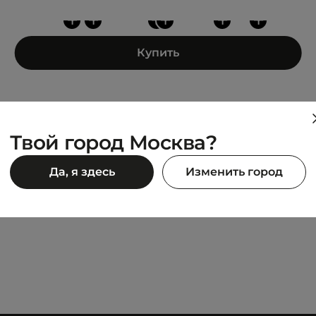
+
+
+
+
+
+
Купить
Твой город Москва?
VANS
Да, я здесь
Изменить город
BLACK
Divert Backpack
7 727 ₽
90 ₽
9 090 ₽