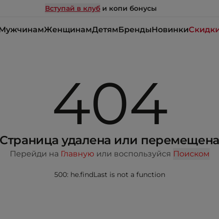
Вступай в клуб
и копи бонусы
Мужчинам
Женщинам
Детям
Бренды
Новинки
Скидк
404
Страница удалена или перемещен
Перейди на
Главную
или воспользуйся
Поиском
500: he.findLast is not a function