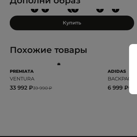
Дополни образ
+
+
+
+
+
+
Купить
Похожие товары
PREMIATA
ADIDAS
VENTURA
BACKPACK 
33 992 ₽
6 999 ₽
39 990 ₽
9 9