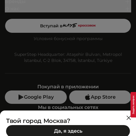
Бренды
О нас
Вступай в
Условия бонусной программы
SuperStep Headquarter: Ataşehir Bulvarı, Metropol
İstanbul, C-2 Blok, 34758, İstanbul, Türkiye
Покупай в приложении
Google Play
App Store
Мы в социальных сетях
Твой город Москва?
Позвони нам
Да, я здесь
+7 (499) 350-55-33