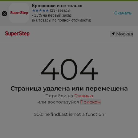
Кроссовки и не только
☆☆☆☆☆
★★★★★
(23) звезды
Скачать
- 15% на первый заказ
(на товары по полной стоимости)
Москва
404
Страница удалена или перемещена
Перейди на
Главную
или воспользуйся
Поиском
500: he.findLast is not a function