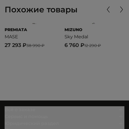
Похожие товары
PREMIATA
MIZUNO
P
MASE
Sky Medal
D
27 293 ₽
6 760 ₽
3
38 990 ₽
12 290 ₽
Всё о заказе
Сервис и помощь
Юридический раздел