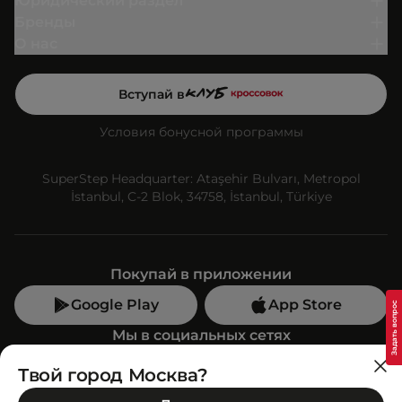
Юридический раздел
Бренды
О нас
Вступай в
Условия бонусной программы
SuperStep Headquarter: Ataşehir Bulvarı, Metropol
İstanbul, C-2 Blok, 34758, İstanbul, Türkiye
Покупай в приложении
Google Play
App Store
Мы в социальных сетях
Твой город Москва?
Позвони нам