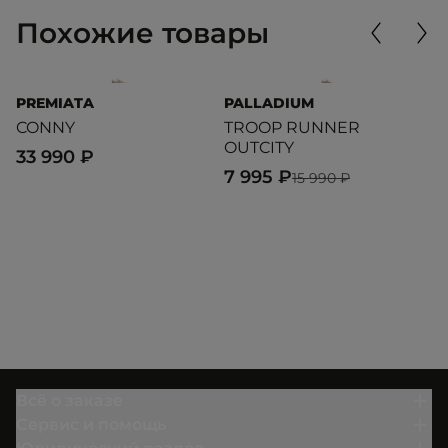
Похожие товары
PREMIATA
PALLADIUM
P
CONNY
TROOP RUNNER
B
OUTCITY
33 990 ₽
3
7 995 ₽
15 990 ₽
Всё о заказе
Сервис и помощь