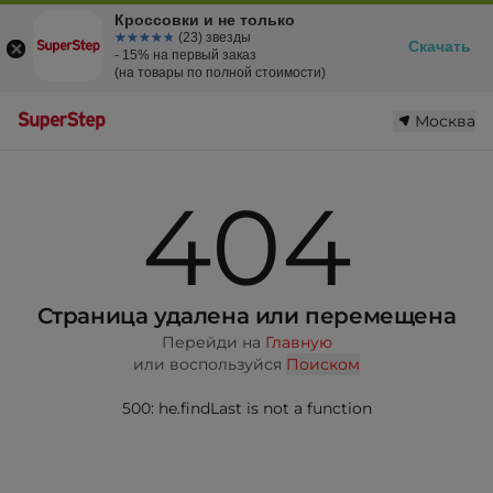
Кроссовки и не только
☆☆☆☆☆
★★★★★
(23) звезды
Скачать
- 15% на первый заказ
(на товары по полной стоимости)
Москва
404
Страница удалена или перемещена
Перейди на
Главную
или воспользуйся
Поиском
500: he.findLast is not a function