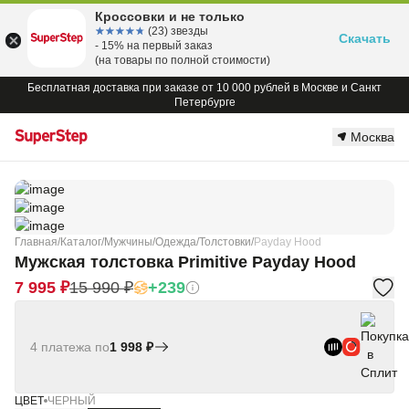
Кроссовки и не только
☆☆☆☆☆
★★★★★
(23) звезды
Скачать
- 15% на первый заказ
(на товары по полной стоимости)
Бесплатная доставка при заказе от 10 000 рублей в Москве и Санкт
Петербурге
Москва
Главная
/
Каталог
/
Мужчины
/
Одежда
/
Толстовки
/
Payday Hood
Мужская толстовка Primitive Payday Hood
7 995 ₽
15 990 ₽
+239
4 платежа по
1 998 ₽
ЦВЕТ
ЧЕРНЫЙ