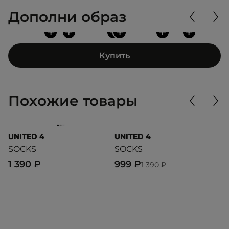
Дополни образ
+
+
+
+
+
+
Купить
Похожие товары
UNITED 4
UNITED 4
U
SOCKS
SOCKS
S
1 390 ₽
999 ₽
9
1 390 ₽