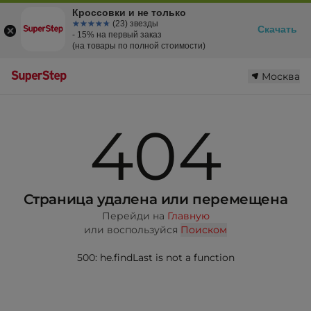
Кроссовки и не только
☆☆☆☆☆
★★★★★
(23) звезды
Скачать
- 15% на первый заказ
(на товары по полной стоимости)
Москва
404
Страница удалена или перемещена
Перейди на
Главную
или воспользуйся
Поиском
500: he.findLast is not a function