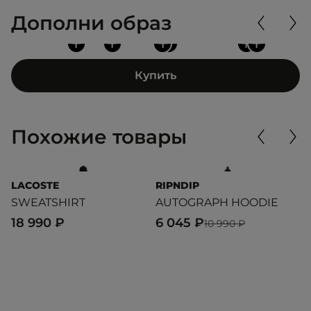
Дополни образ
+
+
+
+
+
+
Купить
Похожие товары
LACOSTE
RIPNDIP
U
SWEATSHIRT
AUTOGRAPH HOODIE
S
18 990 ₽
6 045 ₽
6
10 990 ₽