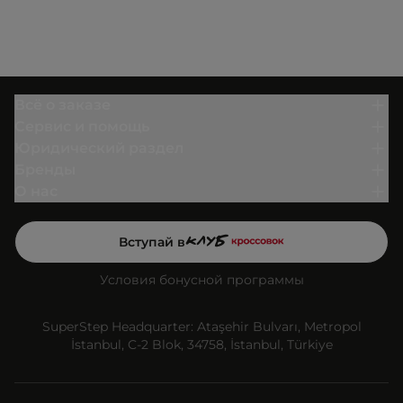
Всё о заказе
Сервис и помощь
Юридический раздел
Бренды
О нас
Вступай в
Условия бонусной программы
SuperStep Headquarter: Ataşehir Bulvarı, Metropol
İstanbul, C-2 Blok, 34758, İstanbul, Türkiye