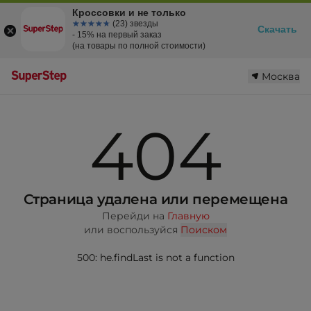
Кроссовки и не только
☆☆☆☆☆
★★★★★
(23) звезды
Скачать
- 15% на первый заказ
(на товары по полной стоимости)
Москва
404
Страница удалена или перемещена
Перейди на
Главную
или воспользуйся
Поиском
500: he.findLast is not a function