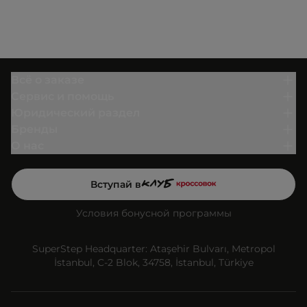
Всё о заказе
Сервис и помощь
Юридический раздел
Бренды
О нас
Вступай в
Условия бонусной программы
SuperStep Headquarter: Ataşehir Bulvarı, Metropol
İstanbul, C-2 Blok, 34758, İstanbul, Türkiye