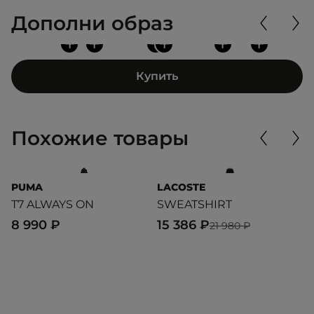
Дополни образ
+
+
+
+
+
+
Купить
Похожие товары
PUMA
LACOSTE
L
T7 ALWAYS ON
SWEATSHIRT
S
8 990 ₽
15 386 ₽
7
21 980 ₽