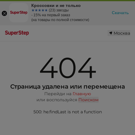
Кроссовки и не только
☆☆☆☆☆
★★★★★
(23) звезды
Скачать
- 15% на первый заказ
(на товары по полной стоимости)
Москва
404
Страница удалена или перемещена
Перейди на
Главную
или воспользуйся
Поиском
500: he.findLast is not a function