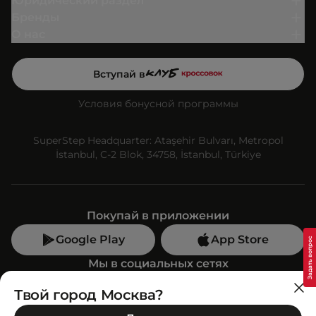
Юридический раздел
Бренды
О нас
Вступай в
Условия бонусной программы
SuperStep Headquarter: Ataşehir Bulvarı, Metropol
İstanbul, C-2 Blok, 34758, İstanbul, Türkiye
Покупай в приложении
Google Play
App Store
Мы в социальных сетях
Твой город Москва?
Позвони нам