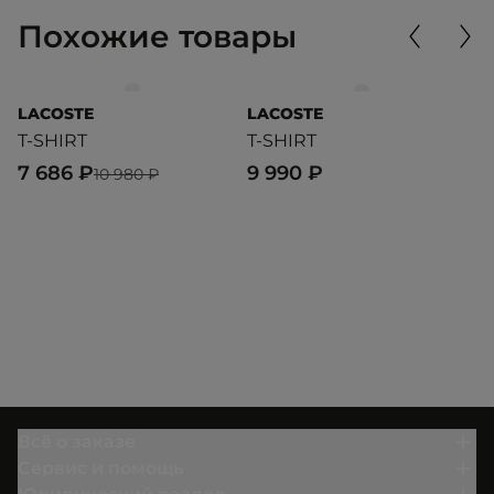
Похожие товары
LACOSTE
LACOSTE
L
T-SHIRT
T-SHIRT
Ф
7 686 ₽
9 990 ₽
8
10 980 ₽
Всё о заказе
Сервис и помощь