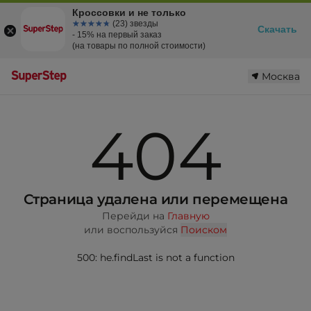
Кроссовки и не только
☆☆☆☆☆
★★★★★
(23) звезды
Скачать
- 15% на первый заказ
(на товары по полной стоимости)
Москва
404
Страница удалена или перемещена
Перейди на
Главную
или воспользуйся
Поиском
500: he.findLast is not a function