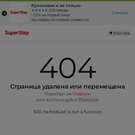
Кроссовки и не только
☆☆☆☆☆
★★★★★
(23) звезды
Скачать
- 15% на первый заказ
(на товары по полной стоимости)
Москва
404
Страница удалена или перемещена
Перейди на
Главную
или воспользуйся
Поиском
500: he.findLast is not a function