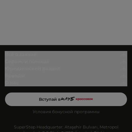
Всё о заказе
Сервис и помощь
Юридический раздел
Бренды
О нас
Вступай в
Условия бонусной программы
SuperStep Headquarter: Ataşehir Bulvarı, Metropol