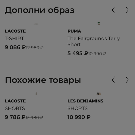
Дополни образ
LACOSTE
PUMA
D
T-SHIRT
The Fairgrounds Terry
P
Short
9 086 ₽
1
12 980 ₽
5 495 ₽
10 990 ₽
Похожие товары
LACOSTE
LES BENJAMINS
L
SHORTS
SHORTS
S
9 786 ₽
10 990 ₽
7
13 980 ₽