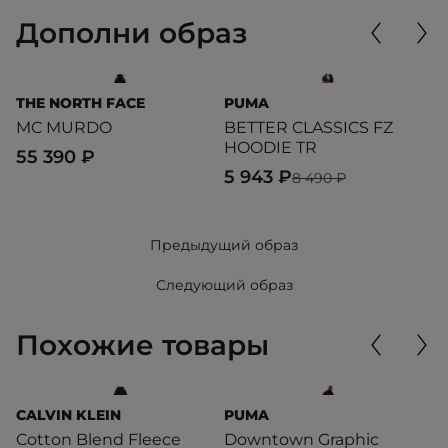
Дополни образ
THE NORTH FACE
PUMA
D
MC MURDO
BETTER CLASSICS FZ
T
HOODIE TR
T
55 390 ₽
5 943 ₽
3
8 490 ₽
Предыдущий образ
Следующий образ
Похожие товары
CALVIN KLEIN
PUMA
T
Cotton Blend Fleece
Downtown Graphic
T