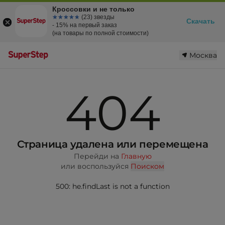
Кроссовки и не только
☆☆☆☆☆
★★★★★
(23) звезды
Скачать
- 15% на первый заказ
(на товары по полной стоимости)
Москва
404
Страница удалена или перемещена
Перейди на
Главную
или воспользуйся
Поиском
500: he.findLast is not a function