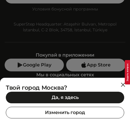
Условия бонусной программы
SuperStep Headquarter: Ataşehir Bulvarı, Metropol
İstanbul, C-2 Blok, 34758, İstanbul, Türkiye
Покупай в приложении
Google Play
App Store
Мы в социальных сетях
Твой город Москва?
Позвони нам
Да, я здесь
+7 (499) 350-55-33
C 10:00 до 19:00
Изменить город
SuperStep-бот