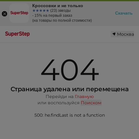
Кроссовки и не только
☆☆☆☆☆
★★★★★
(23) звезды
Скачать
- 15% на первый заказ
(на товары по полной стоимости)
Москва
404
Страница удалена или перемещена
Перейди на
Главную
или воспользуйся
Поиском
500: he.findLast is not a function