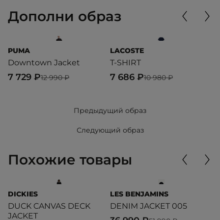
Дополни образ
PUMA
LACOSTE
P
Downtown Jacket
T-SHIRT
T
7 729 ₽
7 686 ₽
6
12 990 ₽
10 980 ₽
Предыдущий образ
Следующий образ
Похожие товары
DICKIES
LES BENJAMINS
L
DUCK CANVAS DECK
DENIM JACKET 005
J
JACKET