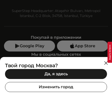
SuperStep Headquarter: Ataşehir Bulvarı, Metropol
İstanbul, C-2 Blok, 34758, İstanbul, Türkiye
Покупай в приложении
Google Play
App Store
Мы в социальных сетях
Твой город Москва?
Позвони нам
Да, я здесь
+7 (499) 350-55-33
C 10:00 до 19:00
Изменить город
SuperStep-бот