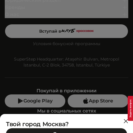
Юридический раздел
Бренды
О нас
Вступай в
Условия бонусной программы
SuperStep Headquarter: Ataşehir Bulvarı, Metropol
İstanbul, C-2 Blok, 34758, İstanbul, Türkiye
Покупай в приложении
Google Play
App Store
Мы в социальных сетях
Твой город Москва?
Позвони нам