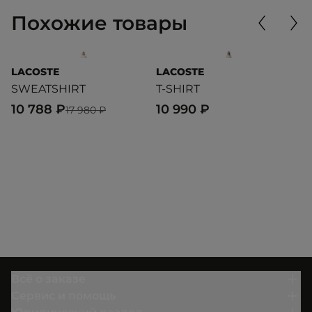
Похожие товары
LACOSTE
LACOSTE
U
SWEATSHIRT
T-SHIRT
B
T
10 788 ₽
10 990 ₽
17 980 ₽
1
Всё о заказе
Сервис и помощь