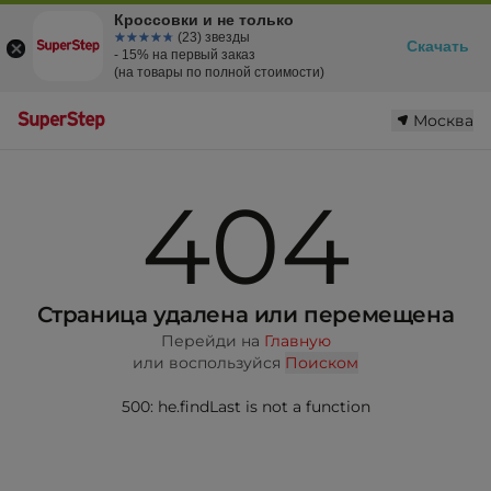
Кроссовки и не только
☆☆☆☆☆
★★★★★
(23) звезды
Скачать
- 15% на первый заказ
(на товары по полной стоимости)
Москва
404
Страница удалена или перемещена
Перейди на
Главную
или воспользуйся
Поиском
500: he.findLast is not a function