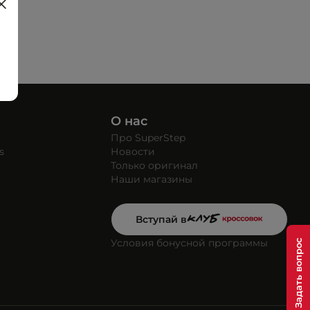
О нас
Про SuperStep
s
Новости
Только оригинал
Наши магазины
Вступай в
Условия бонусной программы