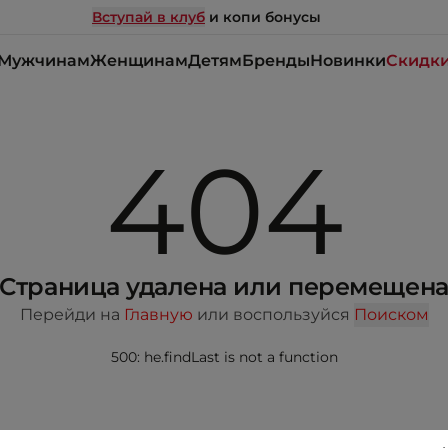
Вступай в клуб
и копи бонусы
Мужчинам
Женщинам
Детям
Бренды
Новинки
Скидк
404
Страница удалена или перемещен
Перейди на
Главную
или воспользуйся
Поиском
500: he.findLast is not a function