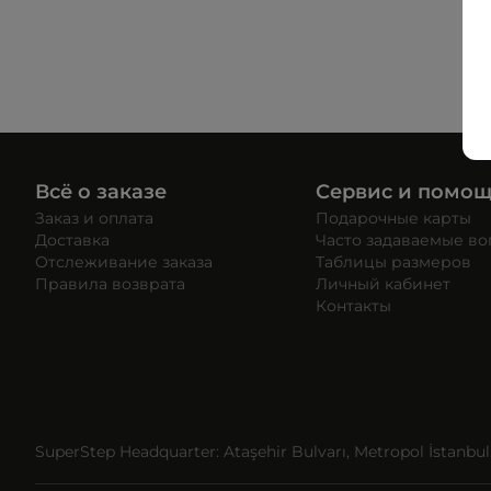
Всё о заказе
Сервис и помо
Заказ и оплата
Подарочные карты
Доставка
Часто задаваемые в
Отслеживание заказа
Таблицы размеров
Правила возврата
Личный кабинет
Контакты
SuperStep Headquarter: Ataşehir Bulvarı, Metropol İstanbul, 