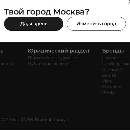
Твой город Москва?
Да, я здесь
Изменить город
щь
Юридический раздел
Бренды
Персональные данные
Lacoste
опросы
Публичная оферта
Les Benjamin
UNITED 4
Adidas
Vans
Converse
PUMA
C-2 Blok, 34758, İstanbul, Türkiye