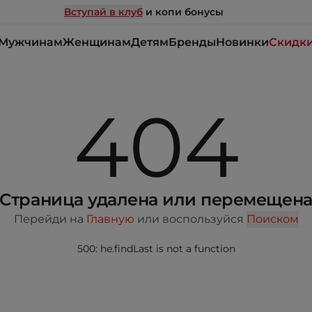
Вступай в клуб
и копи бонусы
Мужчинам
Женщинам
Детям
Бренды
Новинки
Скидк
404
Страница удалена или перемещен
Перейди на
Главную
или воспользуйся
Поиском
500: he.findLast is not a function