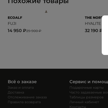
Похожие товары
ECOALF
THE NORTH 
FUJI
HYALITE D
14 950 ₽
32 190 ₽
29 900 ₽
Всё о заказе
Сервис и помо
Заказ и оплата
Подарочные карты
Доставка
Часто задаваемые в
Отслеживание заказа
Таблицы размеров
Правила возврата
Личный кабинет
Контакты