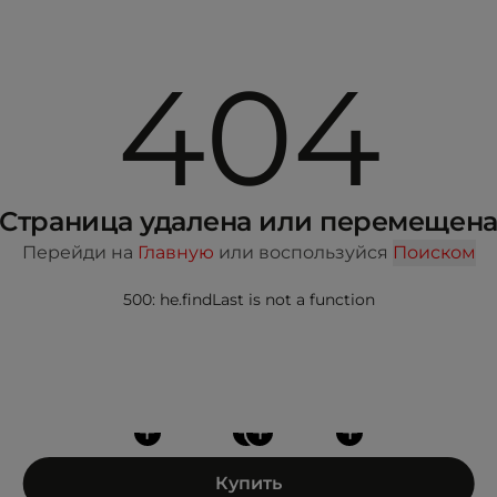
404
Страница удалена или перемещен
Перейди на
Главную
или воспользуйся
Поиском
500: he.findLast is not a function
+
+
+
+
Купить