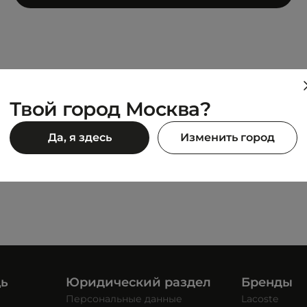
MIE
HOLE ACADEMIE
Твой город Москва?
Hole Academie
Толстовка Hole Academie
5 495 ₽
Да, я здесь
Изменить город
90 ₽
10 990 ₽
щь
Юридический раздел
Бренды
Персональные данные
Lacoste