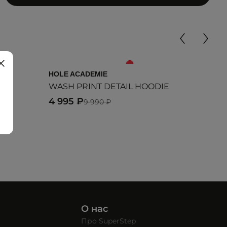
HOLE ACADEMIE
HOL
WASH PRINT DETAIL HOODIE
Тол
4 995 ₽
5 9
9 990 ₽
О нас
Про SuperStep