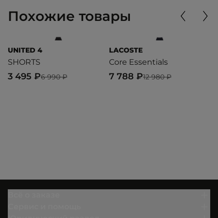
Похожие товары
UNITED 4
LACOSTE
P
SHORTS
Core Essentials
T
3 495 ₽
7 788 ₽
2
6 990 ₽
12 980 ₽
Всё о заказе
Сервис и помощь