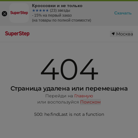
Кроссовки и не только
☆☆☆☆☆
★★★★★
(23) звезды
Скачать
- 15% на первый заказ
(на товары по полной стоимости)
Москва
404
Страница удалена или перемещена
Перейди на
Главную
или воспользуйся
Поиском
500: he.findLast is not a function