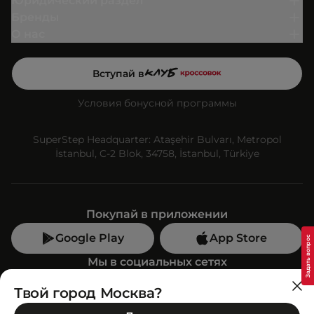
Юридический раздел
Бренды
О нас
Вступай в
Условия бонусной программы
SuperStep Headquarter: Ataşehir Bulvarı, Metropol
İstanbul, C-2 Blok, 34758, İstanbul, Türkiye
Покупай в приложении
Google Play
App Store
Мы в социальных сетях
Твой город Москва?
Позвони нам