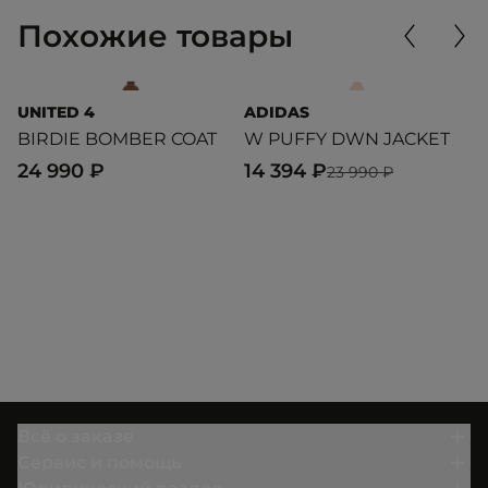
Похожие товары
UNITED 4
ADIDAS
A
BIRDIE BOMBER COAT
W PUFFY DWN JACKET
N
J
24 990 ₽
14 394 ₽
23 990 ₽
1
Всё о заказе
Сервис и помощь