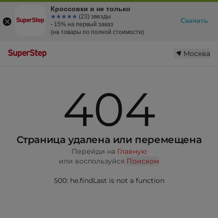
Кроссовки и не только
☆☆☆☆☆
★★★★★
(23) звезды
Скачать
- 15% на первый заказ
(на товары по полной стоимости)
Москва
404
Страница удалена или перемещена
Перейди на
Главную
или воспользуйся
Поиском
500: he.findLast is not a function