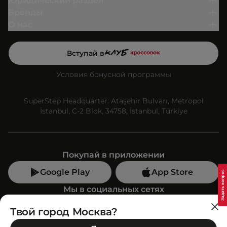
Юридический раздел
Бренды
О нас
Вступай в
Условия бонусной программы
SuperStep Headquarter: Ataşehir Bulvarı, Metropol
İstanbul, C-2 Blok, 34758, İstanbul, Türkiye
Покупай в приложении
Google Play
App Store
Мы в социальных сетях
Твой город Москва?
Позвони нам