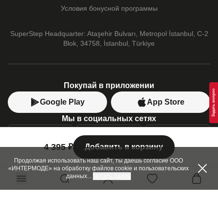
Converse
Условия бонусной программы
PUMA
SuperStep Headquarter: Ataşehir Bulvarı, Metropol İstanbul, C-2
Blok, 34758, İstanbul, Türkiye
Покупай в приложении
Google Play
App Store
Мы в социальных сетях
4 395 ₽
Добавить в корзину
Позвони нам
+7 (499) 350-55-33
Продолжая использовать наш сайт, ты даешь согласие ООО
«ИНТЕРМОДЕ» на обработку файлов cookie и пользовательских
C 10:00 до 19:00
данных
...
Читать далее
SuperStep-бот