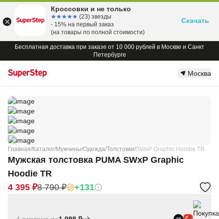
Кроссовки и не только
☆☆☆☆☆
★★★★★
(23) звезды
Скачать
- 15% на первый заказ
(на товары по полной стоимости)
Бесплатная доставка при заказе от 10 000 рублей в Москве и Санкт
Петербурге
Москва
Главная
/
Каталог
/
Мужчины
/
Одежда
/
Толстовки
/
SWxP Graphic Hoodie TR
Мужская толстовка PUMA SWxP Graphic
Hoodie TR
4 395 ₽
8 790 ₽
+131