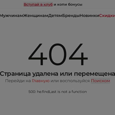
Вступай в клуб
и копи бонусы
Мужчинам
Женщинам
Детям
Бренды
Новинки
Скидк
404
Страница удалена или перемещен
Перейди на
Главную
или воспользуйся
Поиском
500: he.findLast is not a function