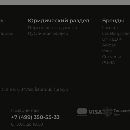
щь
Юридический раздел
Бренды
Персональные данные
Lacoste
опросы
Публичная оферта
Les Benjamin
UNITED 4
Adidas
Vans
Converse
PUMA
C-2 Blok, 34758, İstanbul, Türkiye
Позвони нам
+7 (499) 350-55-33
C 10:00 до 19:00