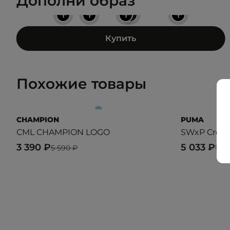
Дополни образ
+
+
+
+
+
Купить
Похожие товары
CHAMPION
PUMA
CML CHAMPION LOGO
SWxP Crew 
3 390 ₽
5 033 ₽
5 590 ₽
7 19