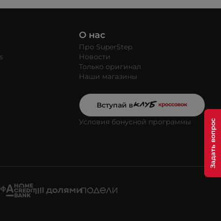
О нас
Про SuperStep
s
Новости
Только оригинал
Наши магазины
Вступай в
Условия бонусной программы