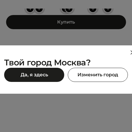
+
+
+
+
+
+
Купить
Твой город Москва?
LACOSTE
Да, я здесь
Изменить город
Neck Sweatshirt
SWEATSHIRT
11 994 ₽
0 ₽
19 990 ₽