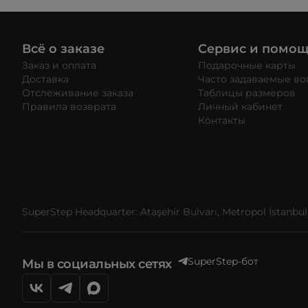
Всё о заказе
Сервис и помо
Заказ и оплата
Подарочные карты
Доставка
Часто задаваемые в
Отслеживание заказа
Таблицы размеров
Правила возврата
Личный кабинет
Контакты
SuperStep Headquarter: Ataşehir Bulvarı, Metropol İstanbul, 
SuperStep-бот
Мы в социальных сетях