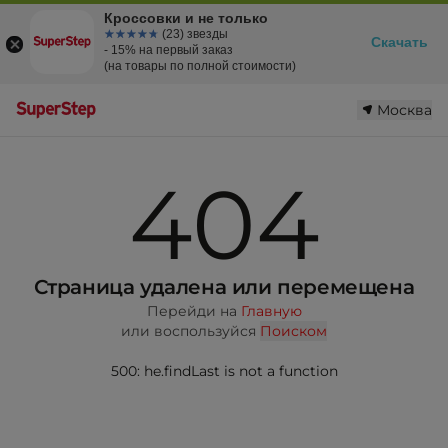
Кроссовки и не только
☆☆☆☆☆
★★★★★
(23) звезды
Скачать
- 15% на первый заказ
(на товары по полной стоимости)
Москва
404
Страница удалена или перемещена
Перейди на
Главную
или воспользуйся
Поиском
500: he.findLast is not a function