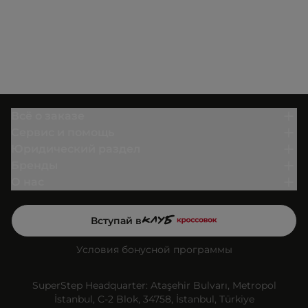
Всё о заказе
Сервис и помощь
Юридический раздел
Бренды
О нас
Вступай в
Условия бонусной программы
SuperStep Headquarter: Ataşehir Bulvarı, Metropol
İstanbul, C-2 Blok, 34758, İstanbul, Türkiye