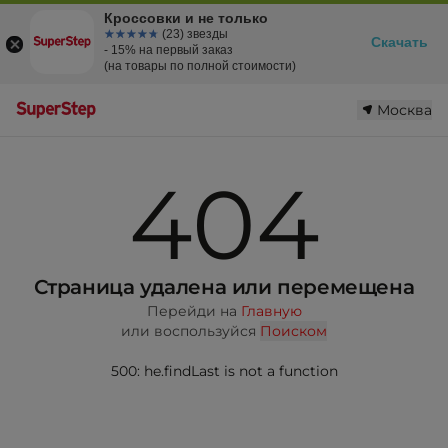
Кроссовки и не только
☆☆☆☆☆
★★★★★
(23) звезды
Скачать
- 15% на первый заказ
(на товары по полной стоимости)
Москва
404
Страница удалена или перемещена
Перейди на
Главную
или воспользуйся
Поиском
500: he.findLast is not a function