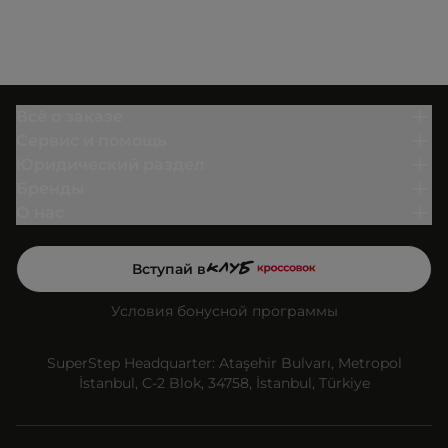
Всё о заказе
Сервис и помощь
Юридический раздел
Бренды
О нас
Вступай в
Условия бонусной программы
SuperStep Headquarter: Ataşehir Bulvarı, Metropol
İstanbul, C-2 Blok, 34758, İstanbul, Türkiye