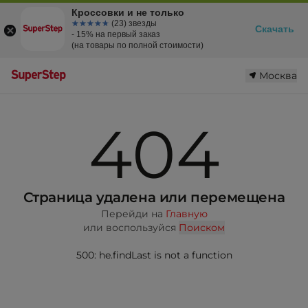
Кроссовки и не только
☆☆☆☆☆
★★★★★
(23) звезды
Скачать
- 15% на первый заказ
(на товары по полной стоимости)
Москва
404
Страница удалена или перемещена
Перейди на
Главную
или воспользуйся
Поиском
500: he.findLast is not a function