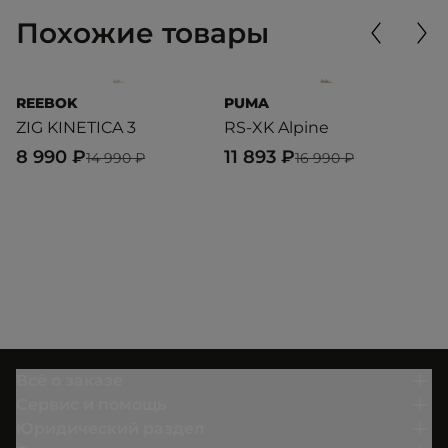
Похожие товары
REEBOK
PUMA
P
ZIG KINETICA 3
RS-XK Alpine
R
8 990 ₽
11 893 ₽
9
14 990 ₽
16 990 ₽
Всё о заказе
Сервис и помощь
Юридический раздел