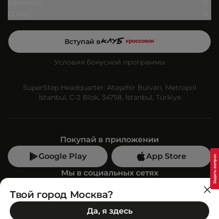
Бренды
О нас
Вступай в
Условия бонусной программы
SuperStep Headquarter: Ataşehir Bulvarı, Metropol
İstanbul, C-2 Blok, 34758, İstanbul, Türkiye
Покупай в приложении
Google Play
App Store
Мы в социальных сетях
Твой город Москва?
Позвони нам
Да, я здесь
+7 (499) 350-55-33