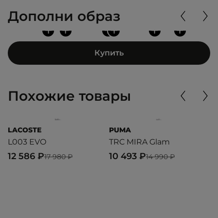
Дополни образ
+
+
+
+
+
+
Купить
Похожие товары
LACOSTE
PUMA
L
L003 EVO
TRC MIRA Glam
L
12 586 ₽
10 493 ₽
1
17 980 ₽
14 990 ₽