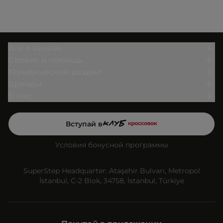
Всё о заказе
Сервис и помощь
Юридический раздел
Бренды
О нас
Вступай в
Условия бонусной программы
SuperStep Headquarter: Ataşehir Bulvarı, Metropol
İstanbul, C-2 Blok, 34758, İstanbul, Türkiye