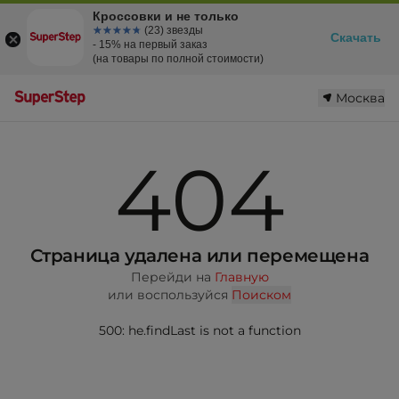
Кроссовки и не только
☆☆☆☆☆
★★★★★
(23) звезды
Скачать
- 15% на первый заказ
(на товары по полной стоимости)
Москва
404
Страница удалена или перемещена
Перейди на
Главную
или воспользуйся
Поиском
500: he.findLast is not a function