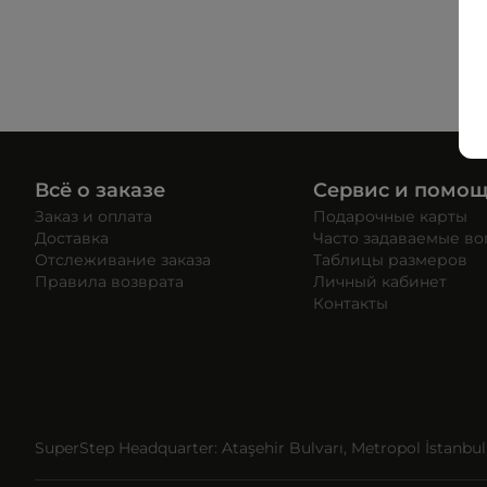
Всё о заказе
Сервис и помо
Заказ и оплата
Подарочные карты
Доставка
Часто задаваемые в
Отслеживание заказа
Таблицы размеров
Правила возврата
Личный кабинет
Контакты
SuperStep Headquarter: Ataşehir Bulvarı, Metropol İstanbul, 