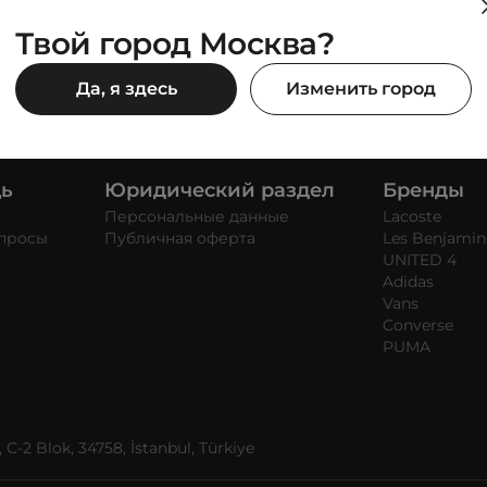
Твой город Москва?
Да, я здесь
Изменить город
щь
Юридический раздел
Бренды
Персональные данные
Lacoste
опросы
Публичная оферта
Les Benjamin
UNITED 4
Adidas
Vans
Converse
PUMA
C-2 Blok, 34758, İstanbul, Türkiye