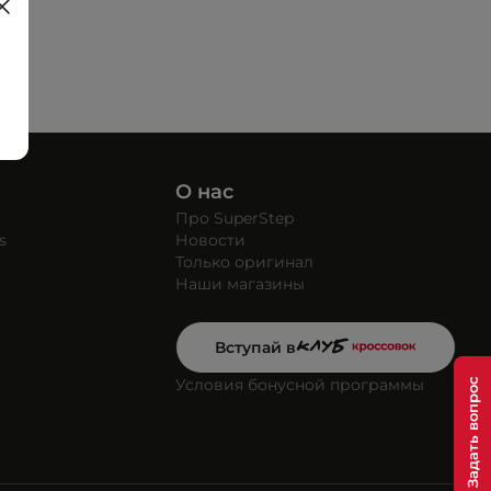
О нас
Про SuperStep
s
Новости
Только оригинал
Наши магазины
Вступай в
Условия бонусной программы