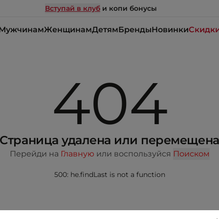
Вступай в клуб
и копи бонусы
Мужчинам
Женщинам
Детям
Бренды
Новинки
Скидк
404
Страница удалена или перемещен
Перейди на
Главную
или воспользуйся
Поиском
500: he.findLast is not a function