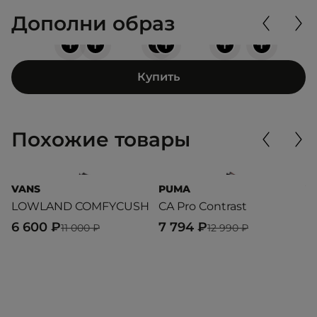
Дополни образ
+
+
+
+
+
+
Купить
Похожие товары
VANS
PUMA
V
LOWLAND COMFYCUSH
CA Pro Contrast
U
6 600 ₽
7 794 ₽
6
11 000 ₽
12 990 ₽