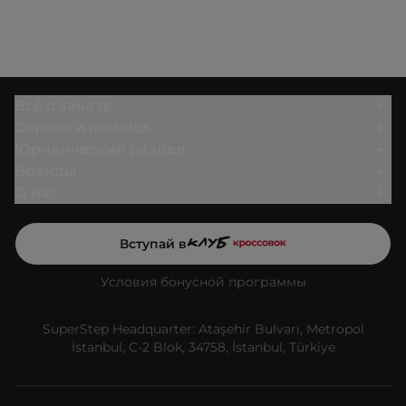
Всё о заказе
Сервис и помощь
Юридический раздел
Бренды
О нас
Вступай в
Условия бонусной программы
SuperStep Headquarter: Ataşehir Bulvarı, Metropol
İstanbul, C-2 Blok, 34758, İstanbul, Türkiye