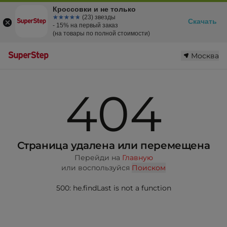
Кроссовки и не только
☆☆☆☆☆
★★★★★
(23) звезды
Скачать
- 15% на первый заказ
(на товары по полной стоимости)
Москва
404
Страница удалена или перемещена
Перейди на
Главную
или воспользуйся
Поиском
500: he.findLast is not a function