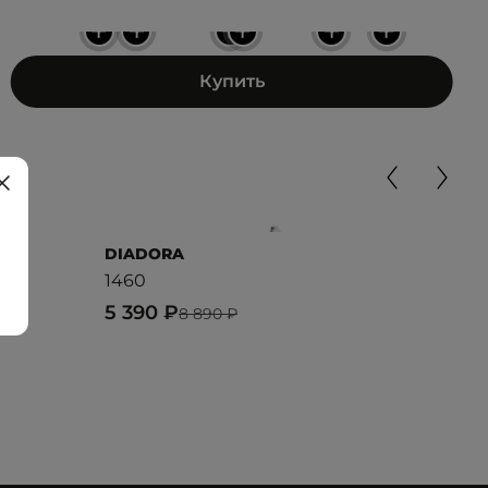
+
+
+
+
+
+
Купить
DIADORA
ANT
1460
Her
5 390 ₽
5 7
8 890 ₽