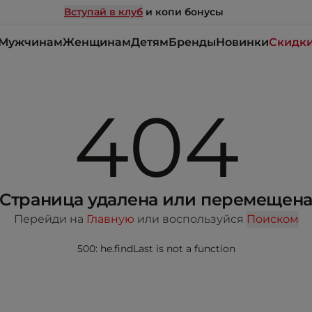
Вступай в клуб
и копи бонусы
Мужчинам
Женщинам
Детям
Бренды
Новинки
Скидк
404
Страница удалена или перемещен
Перейди на
Главную
или воспользуйся
Поиском
500: he.findLast is not a function