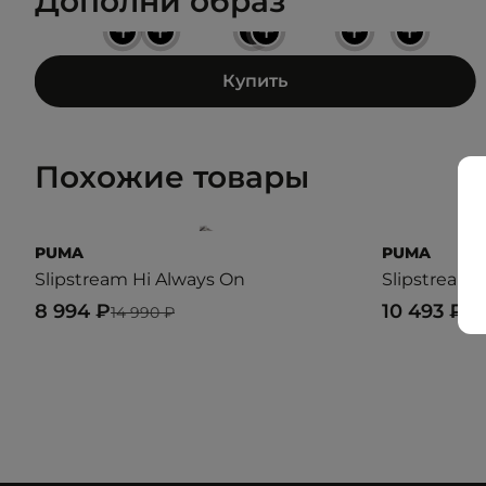
Дополни образ
+
+
+
+
+
+
Купить
Похожие товары
PUMA
PUMA
Slipstream Hi Always On
Slipstream 
8 994 ₽
10 493 ₽
14 990 ₽
14