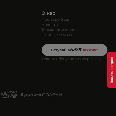
О нас
Про SuperStep
s
Новости
Только оригинал
Наши магазины
Вступай в
Условия бонусной программы