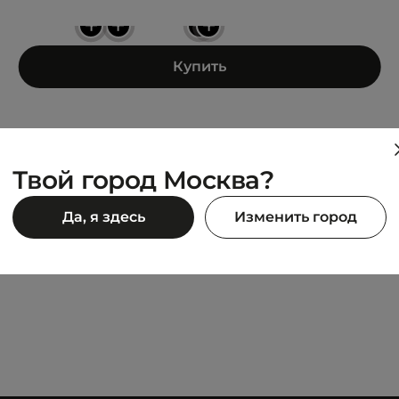
+
+
+
+
Купить
Твой город Москва?
REEBOK
Да, я здесь
Изменить город
Hi Heritage
BB 4000 II
7 495 ₽
 990 ₽
14 990 ₽