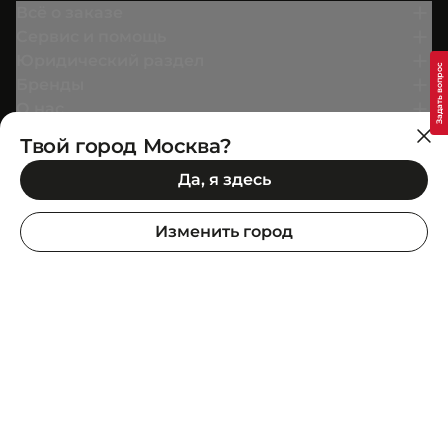
Всё о заказе
Сервис и помощь
Юридический раздел
Бренды
О нас
Твой город Москва?
Вступай в
Да, я здесь
Условия бонусной программы
Изменить город
SuperStep Headquarter: Ataşehir Bulvarı, Metropol
İstanbul, C-2 Blok, 34758, İstanbul, Türkiye
Информация о продукте
Дополни образ
Покупай в приложении
Google Play
App Store
Мы в социальных сетях