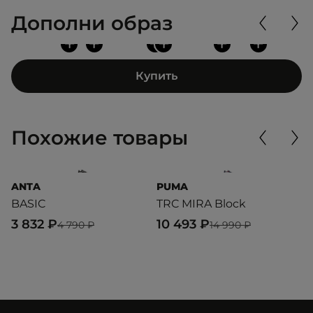
Дополни образ
+
+
+
+
+
+
Купить
Похожие товары
ANTA
PUMA
P
BASIC
TRC MIRA Block
X
3 832 ₽
10 493 ₽
1
4 790 ₽
14 990 ₽