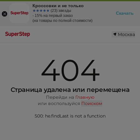
Кроссовки и не только
☆☆☆☆☆
★★★★★
(23) звезды
Скачать
- 15% на первый заказ
(на товары по полной стоимости)
Москва
404
Страница удалена или перемещена
Перейди на
Главную
или воспользуйся
Поиском
500: he.findLast is not a function