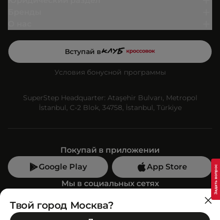
Юридический раздел
Бренды
О нас
Вступай в
Условия бонусной программы
SuperStep Headquarter: Ataşehir Bulvarı, Metropol
İstanbul, C-2 Blok, 34758, İstanbul, Türkiye
Покупай в приложении
Google Play
App Store
Мы в социальных сетях
Твой город Москва?
Позвони нам