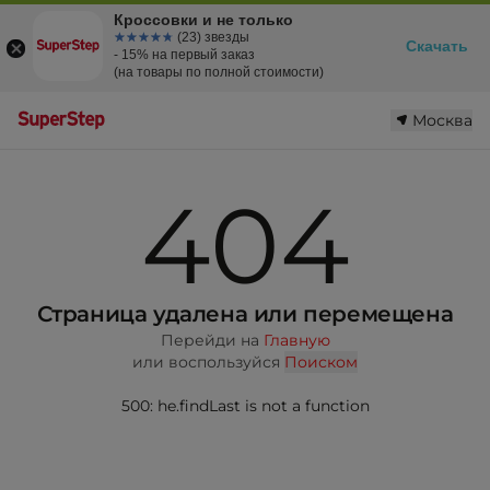
Кроссовки и не только
☆☆☆☆☆
★★★★★
(23) звезды
Скачать
- 15% на первый заказ
(на товары по полной стоимости)
Москва
404
Страница удалена или перемещена
Перейди на
Главную
или воспользуйся
Поиском
500: he.findLast is not a function