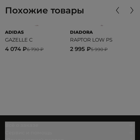
Похожие товары
ADIDAS
DIADORA
D
GAZELLE C
RAPTOR LOW PS
G
4 074 ₽
2 995 ₽
1
6 790 ₽
5 990 ₽
Всё о заказе
Сервис и помощь