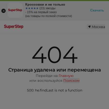
Кроссовки и не только
☆☆☆☆☆
★★★★★
(23) звезды
Скачать
- 15% на первый заказ
(на товары по полной стоимости)
Москва
404
Страница удалена или перемещена
Перейди на
Главную
или воспользуйся
Поиском
500: he.findLast is not a function