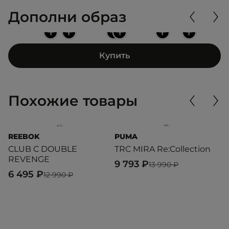
Дополни образ
+
+
+
+
+
+
Купить
Похожие товары
REEBOK
PUMA
A
CLUB C DOUBLE
TRC MIRA Re:Collection
B
REVENGE
9 793 ₽
4
13 990 ₽
6 495 ₽
12 990 ₽