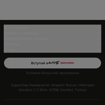
Всё о заказе
Сервис и помощь
Юридический раздел
Бренды
О нас
Вступай в
Условия бонусной программы
SuperStep Headquarter: Ataşehir Bulvarı, Metropol
İstanbul, C-2 Blok, 34758, İstanbul, Türkiye