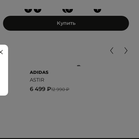
+
+
+
+
+
Купить
ADIDAS
CAL
ASTIR
CHU
6 499 ₽
11 
12 990 ₽