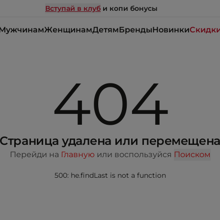
Вступай в клуб
и копи бонусы
Мужчинам
Женщинам
Детям
Бренды
Новинки
Скидк
404
Страница удалена или перемещен
Перейди на
Главную
или воспользуйся
Поиском
500: he.findLast is not a function