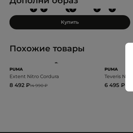
Дополни образ
+
+
+
+
+
+
Купить
Похожие товары
PUMA
PUMA
Extent Nitro Cordura
Teveris Nitr
8 492 ₽
6 495 ₽
14 990 ₽
12 