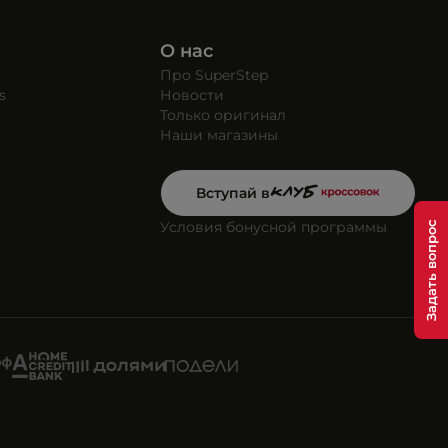
О нас
Про SuperStep
s
Новости
Только оригинал
Наши магазины
Вступай в
Условия бонусной программы