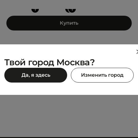
+
+
+
Купить
Твой город Москва?
PUMA
Да, я здесь
Изменить город
o
Morphic
5 999 ₽
990 ₽
11 990 ₽