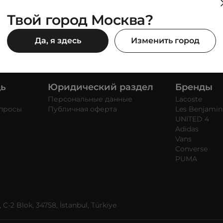
Твой город Москва?
Да, я здесь
Изменить город
щь
Юридический раздел
Бренды
Персональные данные
Lacoste
опросы
Публичная оферта
Les Benjamin
UNITED 4
Adidas
Vans
Converse
PUMA
C-2 Blok, 34758, İstanbul, Türkiye