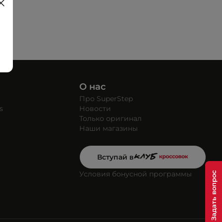
О нас
Про SuperStep
s
Новости
Только оригинал
Наши магазины
Вступай в
Условия бонусной программы