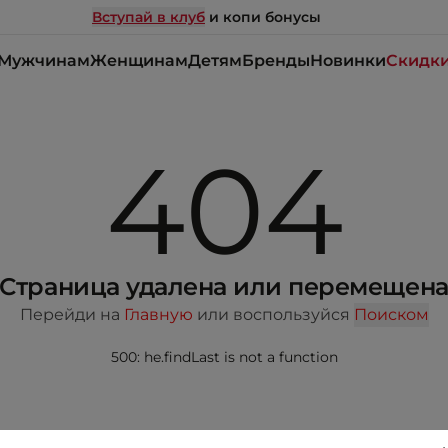
Вступай в клуб
и копи бонусы
Мужчинам
Женщинам
Детям
Бренды
Новинки
Скидк
404
Страница удалена или перемещен
Перейди на
Главную
или воспользуйся
Поиском
500: he.findLast is not a function