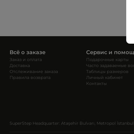
Всё о заказе
Сервис и помо
Заказ и оплата
Подарочные карты
Доставка
Часто задаваемые в
Отслеживание заказа
Таблицы размеров
Правила возврата
Личный кабинет
Контакты
SuperStep Headquarter: Ataşehir Bulvarı, Metropol İstanbul, 