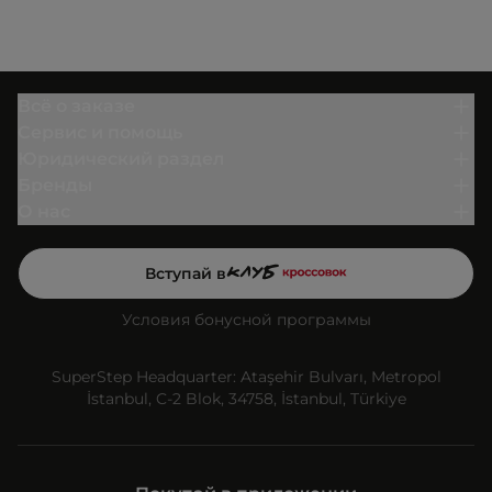
Всё о заказе
Сервис и помощь
Юридический раздел
Бренды
О нас
Вступай в
Условия бонусной программы
SuperStep Headquarter: Ataşehir Bulvarı, Metropol
İstanbul, C-2 Blok, 34758, İstanbul, Türkiye