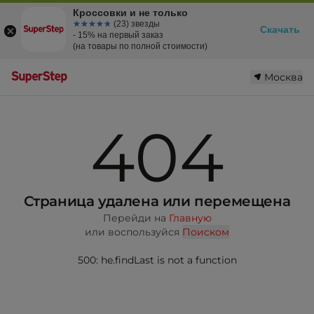
Кроссовки и не только
☆☆☆☆☆
★★★★★
(23) звезды
Скачать
- 15% на первый заказ
(на товары по полной стоимости)
Москва
404
Страница удалена или перемещена
Перейди на
Главную
или воспользуйся
Поиском
500: he.findLast is not a function