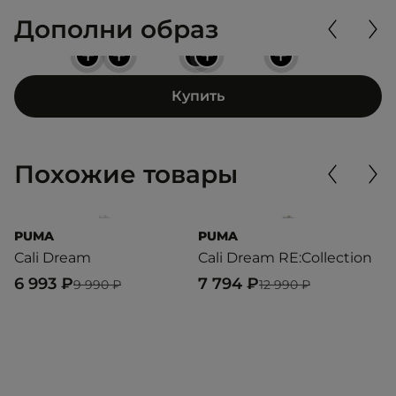
Дополни образ
+
+
+
+
+
Купить
Похожие товары
PUMA
PUMA
P
Cali Dream
Cali Dream RE:Collection
C
6 993 ₽
7 794 ₽
6
9 990 ₽
12 990 ₽